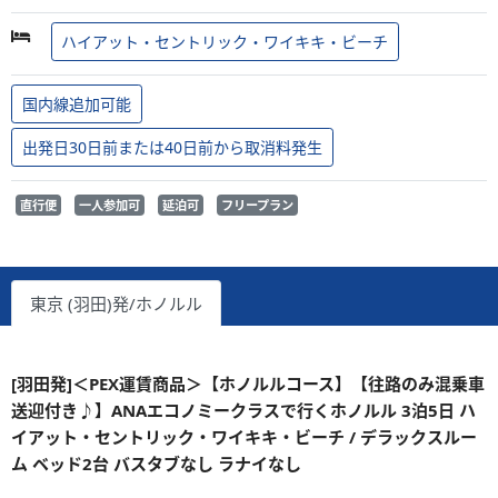
ハイアット・セントリック・ワイキキ・ビーチ
国内線追加可能
出発日30日前または40日前から取消料発生
直行便
一人参加可
延泊可
フリープラン
東京 (羽田)発/ホノルル
[羽田発]＜PEX運賃商品＞【ホノルルコース】【往路のみ混乗車
送迎付き♪】ANAエコノミークラスで行くホノルル 3泊5日 ハ
イアット・セントリック・ワイキキ・ビーチ / デラックスルー
ム ベッド2台 バスタブなし ラナイなし