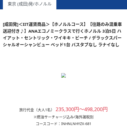
東京 (成田)発/ホノルル
[成田発]＜IIT運賃商品＞【ホノルルコース】【往路のみ混乗車
送迎付き♪】ANAエコノミークラスで行くホノルル 3泊5日 ハ
イアット・セントリック・ワイキキ・ビーチ / デラックスパー
シャルオーシャンビュー ベッド1台 バスタブなし ラナイなし
235,300円～498,200円
旅行代金（大人1名）
※燃油サーチャージ込み/海外諸税別
コースコード：INHNLNHYZX-681