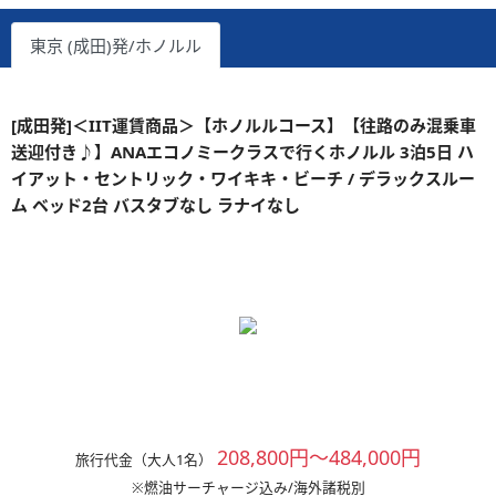
東京 (成田)発/ホノルル
[成田発]＜IIT運賃商品＞【ホノルルコース】【往路のみ混乗車
送迎付き♪】ANAエコノミークラスで行くホノルル 3泊5日 ハ
イアット・セントリック・ワイキキ・ビーチ / デラックスルー
ム ベッド2台 バスタブなし ラナイなし
208,800円～484,000円
旅行代金（大人1名）
※燃油サーチャージ込み/海外諸税別