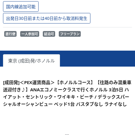
国内線追加可能
出発日30日前または40日前から取消料発生
直行便
一人参加可
延泊可
フリープラン
東京 (成田)発/ホノルル
[成田発]＜PEX運賃商品＞【ホノルルコース】【往路のみ混乗車
送迎付き♪】ANAエコノミークラスで行くホノルル 3泊5日 ハ
イアット・セントリック・ワイキキ・ビーチ / デラックスパー
シャルオーシャンビュー ベッド1台 バスタブなし ラナイなし