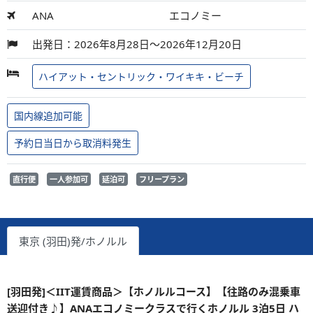
ANA
エコノミー
出発日：2026年8月28日～2026年12月20日
ハイアット・セントリック・ワイキキ・ビーチ
国内線追加可能
予約日当日から取消料発生
直行便
一人参加可
延泊可
フリープラン
東京 (羽田)発/ホノルル
[羽田発]＜IIT運賃商品＞【ホノルルコース】【往路のみ混乗車
送迎付き♪】ANAエコノミークラスで行くホノルル 3泊5日 ハ