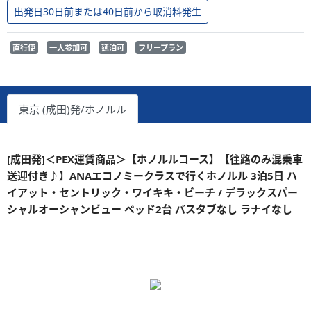
出発日30日前または40日前から取消料発生
直行便
一人参加可
延泊可
フリープラン
東京 (成田)発/ホノルル
[成田発]＜PEX運賃商品＞【ホノルルコース】【往路のみ混乗車
送迎付き♪】ANAエコノミークラスで行くホノルル 3泊5日 ハ
イアット・セントリック・ワイキキ・ビーチ / デラックスパー
シャルオーシャンビュー ベッド2台 バスタブなし ラナイなし