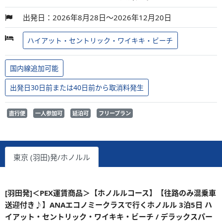
出発日：2026年8月28日～2026年12月20日
ハイアット・セントリック・ワイキキ・ビーチ
国内線追加可能
出発日30日前または40日前から取消料発生
直行便
一人参加可
延泊可
フリープラン
東京 (羽田)発/ホノルル
[羽田発]＜PEX運賃商品＞【ホノルルコース】【往路のみ混乗車
送迎付き♪】ANAエコノミークラスで行くホノルル 3泊5日 ハ
イアット・セントリック・ワイキキ・ビーチ / デラックスパー