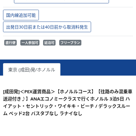
国内線追加可能
出発日30日前または40日前から取消料発生
直行便
一人参加可
延泊可
フリープラン
東京 (成田)発/ホノルル
[成田発]＜PEX運賃商品＞【ホノルルコース】【往路のみ混乗車
送迎付き♪】ANAエコノミークラスで行くホノルル 3泊5日 ハ
イアット・セントリック・ワイキキ・ビーチ / デラックスルー
ム ベッド2台 バスタブなし ラナイなし