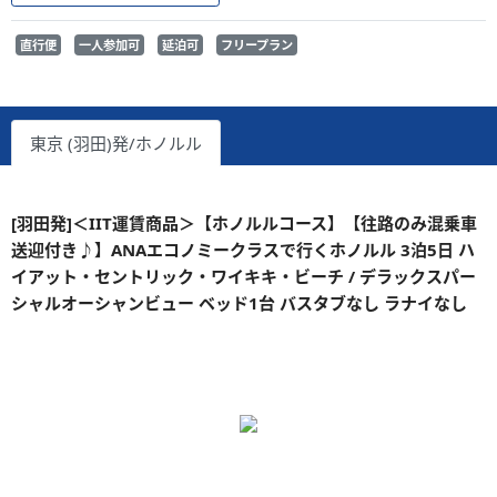
直行便
一人参加可
延泊可
フリープラン
東京 (羽田)発/ホノルル
[羽田発]＜IIT運賃商品＞【ホノルルコース】【往路のみ混乗車
送迎付き♪】ANAエコノミークラスで行くホノルル 3泊5日 ハ
イアット・セントリック・ワイキキ・ビーチ / デラックスパー
シャルオーシャンビュー ベッド1台 バスタブなし ラナイなし