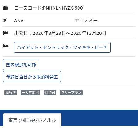
コースコード:PNHNLNHYZX-690
ANA
エコノミー
出発日：2026年8月28日～2026年12月20日
ハイアット・セントリック・ワイキキ・ビーチ
国内線追加可能
予約日当日から取消料発生
直行便
一人参加可
延泊可
フリープラン
東京 (羽田)発/ホノルル