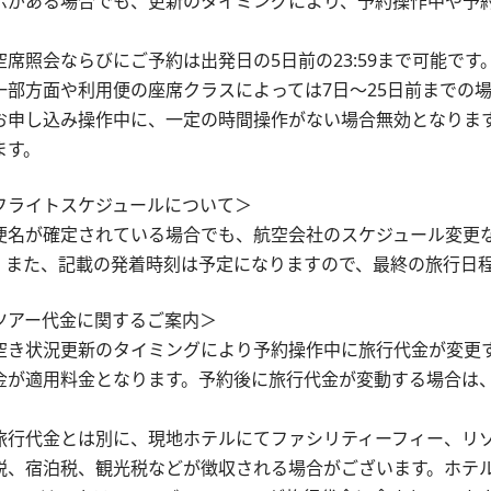
示がある場合でも、更新のタイミングにより、予約操作中や予
。
空席照会ならびにご予約は出発日の5日前の23:59まで可能です
一部方面や利用便の座席クラスによっては7日～25日前までの
お申し込み操作中に、一定の時間操作がない場合無効となりま
ます。
フライトスケジュールについて＞
便名が確定されている場合でも、航空会社のスケジュール変更
。また、記載の発着時刻は予定になりますので、最終の旅行日
ツアー代金に関するご案内＞
空き状況更新のタイミングにより予約操作中に旅行代金が変更
金が適用料金となります。予約後に旅行代金が変動する場合は
。
旅行代金とは別に、現地ホテルにてファシリティーフィー、リ
税、宿泊税、観光税などが徴収される場合がございます。ホテ