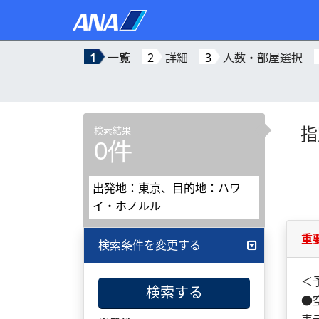
1
一覧
2
詳細
3
人数・部屋選択
指
検索結果
0件
出発地：東京、目的地：ハワ
イ・ホノルル
重
検索条件を変更する
＜
検索する
●