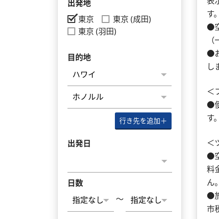
表
出発地
す
東京
東京 (成田)
●
東京 (羽田)
（
●
目的地
し
＜
●
す
行き先を追加
＋
＜
出発日
●
料
ん
日数
●
～
市