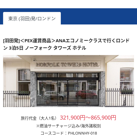
東京 (羽田)発/ロンドン
[羽田発]＜PEX運賃商品＞ANAエコノミークラスで行くロンド
ン 3泊5日 ノーフォーク タワーズ ホテル
321,900円～865,900円
旅行代金（大人1名）
※燃油サーチャージ込み/海外諸税別
コースコード：PHLONNHY-018