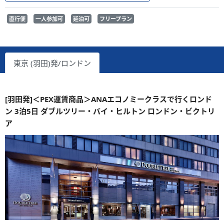
直行便
一人参加可
延泊可
フリープラン
東京 (羽田)発/ロンドン
[羽田発]＜PEX運賃商品＞ANAエコノミークラスで行くロンド
ン 3泊5日 ダブルツリー・バイ・ヒルトン ロンドン・ビクトリ
ア