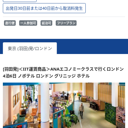
出発日30日前または40日前から取消料発生
直行便
一人参加可
延泊可
フリープラン
東京 (羽田)発/ロンドン
[羽田発]＜IIT運賃商品＞ANAエコノミークラスで行くロンドン
4泊6日 ノボテル ロンドン グリニッジ ホテル