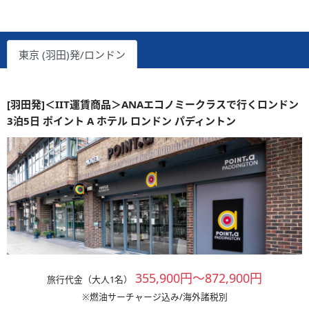
東京 (羽田)発/ロンドン
[羽田発]＜IIT運賃商品＞ANAエコノミークラスで行くロンドン
3泊5日 ポイント A ホテル ロンドン パディントン
355,900円～872,900円
旅行代金（大人1名）
※燃油サーチャージ込み/海外諸税別