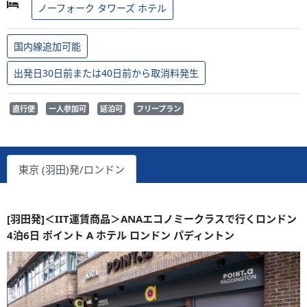
ノーフォーク タワーズ ホテル
国内線追加可能
出発日30日前または40日前から取消料発生
直行便
一人参加可
延泊可
フリープラン
東京 (羽田)発/ロンドン
[羽田発]＜IIT運賃商品＞ANAエコノミークラスで行くロンドン
4泊6日 ポイント A ホテル ロンドン パディントン