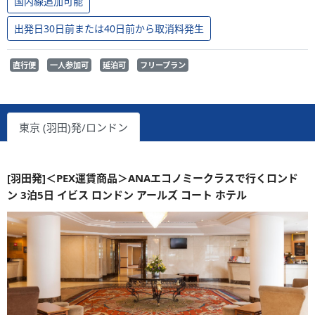
国内線追加可能
出発日30日前または40日前から取消料発生
直行便
一人参加可
延泊可
フリープラン
東京 (羽田)発/ロンドン
[羽田発]＜PEX運賃商品＞ANAエコノミークラスで行くロンド
ン 3泊5日 イビス ロンドン アールズ コート ホテル