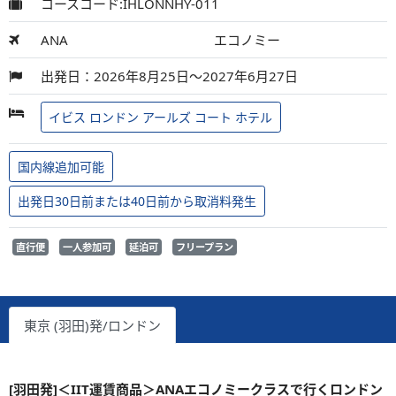
コースコード:IHLONNHY-011
ANA
エコノミー
出発日：2026年8月25日～2027年6月27日
イビス ロンドン アールズ コート ホテル
国内線追加可能
出発日30日前または40日前から取消料発生
直行便
一人参加可
延泊可
フリープラン
東京 (羽田)発/ロンドン
[羽田発]＜IIT運賃商品＞ANAエコノミークラスで行くロンドン