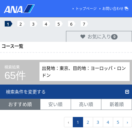
トップページ
お問い合わせ
1
2
3
4
5
6
7
お気に入り
0
コース一覧
検索結果
出発地：東京、目的地：ヨーロッパ・ロン
65件
ドン
検索条件を変更する
おすすめ順
安い順
高い順
新着順
‹
1
2
3
4
5
›