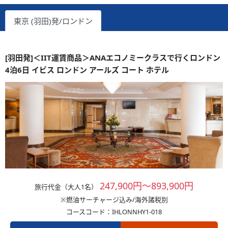
東京 (羽田)発/ロンドン
[羽田発]＜IIT運賃商品＞ANAエコノミークラスで行くロンドン
4泊6日 イビス ロンドン アールズ コート ホテル
247,900円～893,900円
旅行代金（大人1名）
※燃油サーチャージ込み/海外諸税別
コースコード：IHLONNHY1-018