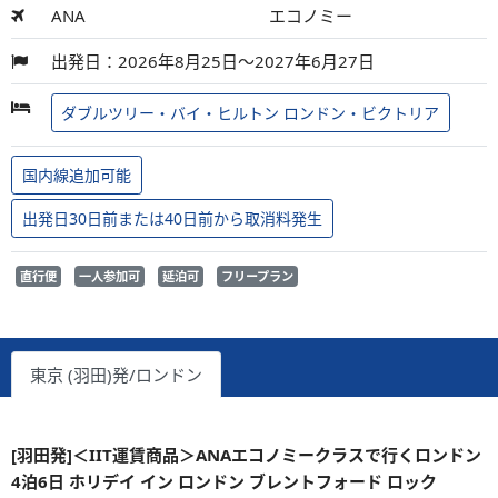
ANA
エコノミー
出発日：2026年8月25日～2027年6月27日
ダブルツリー・バイ・ヒルトン ロンドン・ビクトリア
国内線追加可能
出発日30日前または40日前から取消料発生
直行便
一人参加可
延泊可
フリープラン
東京 (羽田)発/ロンドン
[羽田発]＜IIT運賃商品＞ANAエコノミークラスで行くロンドン
4泊6日 ホリデイ イン ロンドン ブレントフォード ロック