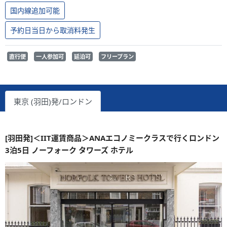
国内線追加可能
予約日当日から取消料発生
直行便
一人参加可
延泊可
フリープラン
東京 (羽田)発/ロンドン
[羽田発]＜IIT運賃商品＞ANAエコノミークラスで行くロンドン
3泊5日 ノーフォーク タワーズ ホテル