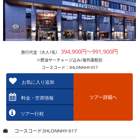
394,900円～991,900円
旅行代金（大人1名）
※燃油サーチャージ込み/海外諸税別
コースコード：IHLONNHY-017
お気に入り追加
ツアー詳細へ
料金・空席情報
ツアー行程
コースコード:IHLONNHY-017