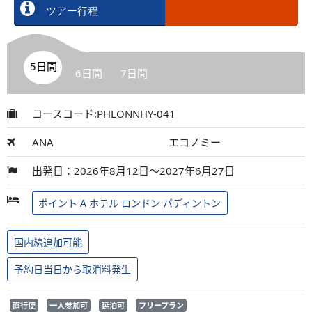
ツアー行程
5日間
6日間
7日間
コースコード:PHLONNHY-041
ANA
エコノミー
出発日：2026年8月12日～2027年6月27日
ポイント A ホテル ロンドン パディントン
国内線追加可能
予約日当日から取消料発生
直行便
一人参加可
延泊可
フリープラン