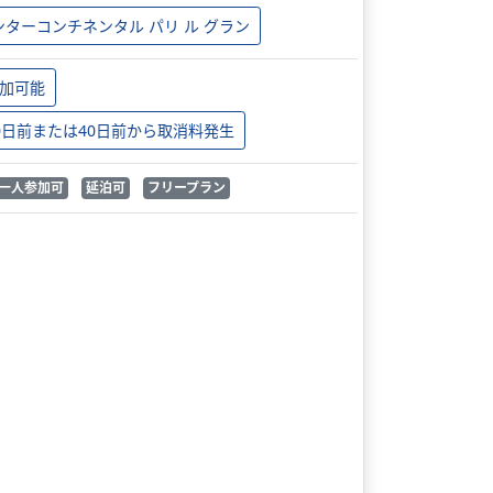
ンターコンチネンタル パリ ル グラン
加可能
0日前または40日前から取消料発生
一人参加可
延泊可
フリープラン