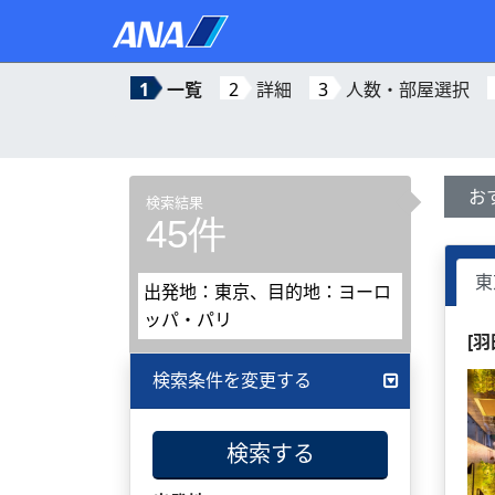
1
一覧
2
詳細
3
人数・部屋選択
お
検索結果
45件
東
出発地：東京、目的地：ヨーロ
ッパ・パリ
[
検索条件を変更する
検索する