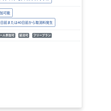
加可能
0日前または40日前から取消料発生
一人参加可
延泊可
フリープラン