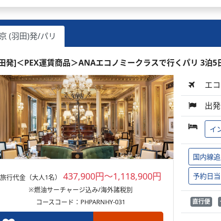
京 (羽田)発/パリ
羽田発]＜PEX運賃商品＞ANAエコノミークラスで行くパリ 3泊5
エコ
出発
イ
国内線追
437,900円～1,118,900円
予約日当
旅行代金（大人1名）
※燃油サーチャージ込み/海外諸税別
コースコード：PHPARNHY-031
直行便