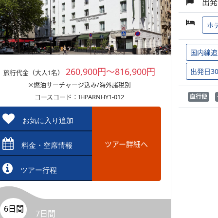
出発
ホ
国内線追
260,900円～816,900円
出発日3
旅行代金（大人1名）
※燃油サーチャージ込み/海外諸税別
コースコード：IHPARNHY1-012
直行便
お気に入り追加
ツアー詳細へ
料金・空席情報
ツアー行程
6日間
7日間