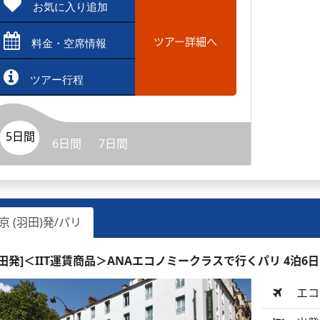
お気に入り追加
ツアー詳細へ
料金・空席情報
ツアー行程
5日間
6日間
7日間
京 (羽田)発/パリ
羽田発]＜IIT運賃商品＞ANAエコノミークラスで行くパリ 4泊6
エコ