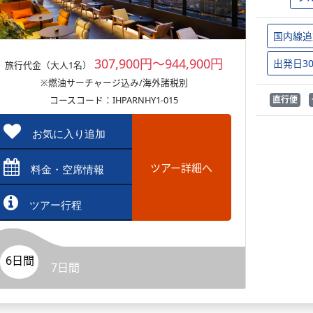
国内線追
307,900円～944,900円
出発日3
旅行代金（大人1名）
※燃油サーチャージ込み/海外諸税別
コースコード：IHPARNHY1-015
直行便
お気に入り追加
ツアー詳細へ
料金・空席情報
ツアー行程
6日間
7日間