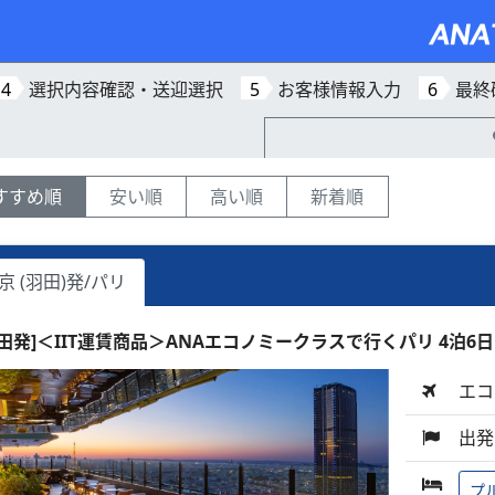
4
選択内容確認・送迎選択
5
お客様情報入力
6
最終
すすめ順
安い順
高い順
新着順
京 (羽田)発/パリ
羽田発]＜IIT運賃商品＞ANAエコノミークラスで行くパリ 4泊6日
エコ
出発
プ