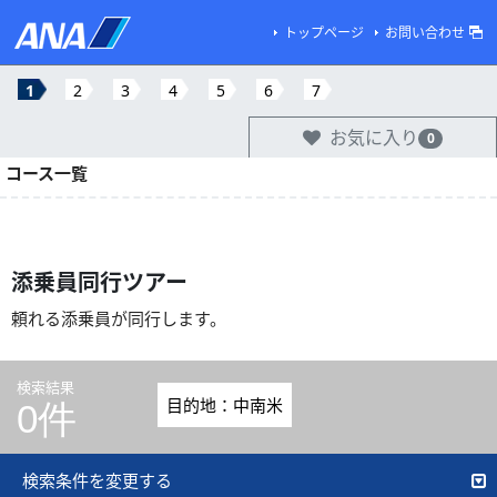
トップページ
お問い合わせ
1
2
3
4
5
6
7
お気に入り
0
コース一覧
添乗員同行ツアー
頼れる添乗員が同行します。
検索結果
目的地：中南米
0件
検索条件を変更する