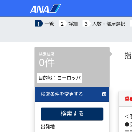
1
一覧
2
詳細
3
人数・部屋選択
指
検索結果
0件
目的地：ヨーロッパ
検索条件を変更する
重
検索する
＜
●
出発地