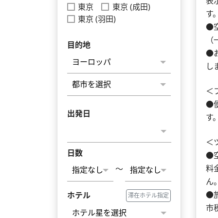
表
東京
東京 (成田)
す
東京 (羽田)
●
（
目的地
●
し
＜
●
出発日
す
＜
日数
●
料
～
ん
●
ホテル
滞在ホテル指定
市