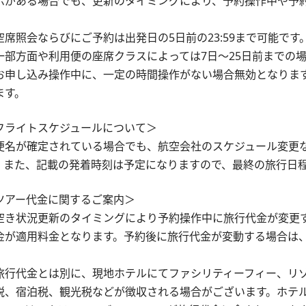
示がある場合でも、更新のタイミングにより、予約操作中や予
。
空席照会ならびにご予約は出発日の5日前の23:59まで可能です
一部方面や利用便の座席クラスによっては7日～25日前までの
お申し込み操作中に、一定の時間操作がない場合無効となりま
ます。
フライトスケジュールについて＞
便名が確定されている場合でも、航空会社のスケジュール変更
。また、記載の発着時刻は予定になりますので、最終の旅行日
ツアー代金に関するご案内＞
空き状況更新のタイミングにより予約操作中に旅行代金が変更
金が適用料金となります。予約後に旅行代金が変動する場合は
。
旅行代金とは別に、現地ホテルにてファシリティーフィー、リ
税、宿泊税、観光税などが徴収される場合がございます。ホテ