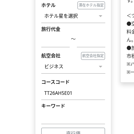
す
ホテル
滞在ホテル指定
＜
●
旅行代金
料
～
ん
●
航空会社
市
航空会社指定
※
※
コースコード
キーワード
直行便