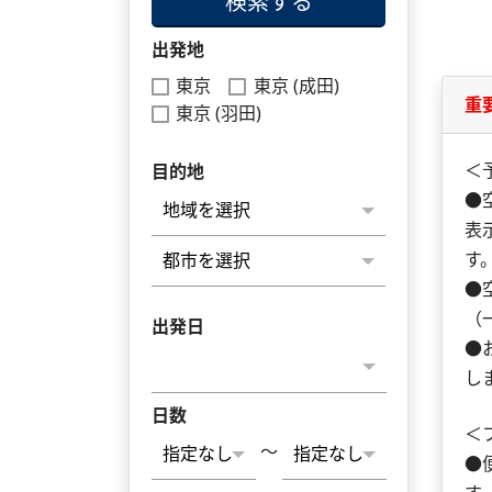
検索する
出発地
東京
東京 (成田)
重
東京 (羽田)
＜
目的地
●
表
す
●
（
出発日
●
し
日数
＜
～
●