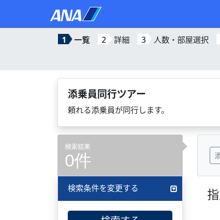
1
一覧
2
詳細
3
人数・部屋選択
添乗員同行ツアー
頼れる添乗員が同行します。
検索結果
0件
検索条件を変更する
指