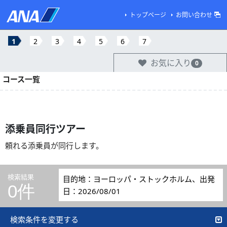
トップページ
お問い合わせ
1
2
3
4
5
6
7
お気に入り
0
コース一覧
添乗員同行ツアー
頼れる添乗員が同行します。
検索結果
目的地：ヨーロッパ・ストックホルム、出発
0件
日：2026/08/01
検索条件を変更する