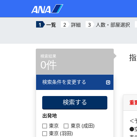
1
一覧
2
詳細
3
人数・部屋選択
指
検索結果
0件
検索条件を変更する
検索する
重
出発地
＜
東京
東京 (成田)
●
東京 (羽田)