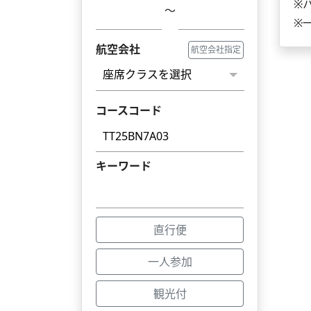
※
～
※
航空会社
航空会社指定
コースコード
キーワード
直行便
一人参加
観光付