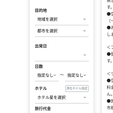
表
す
目的地
●
（
●
し
出発日
＜
●
す
日数
＜
～
●
料
ホテル
滞在ホテル指定
ん
●
市
旅行代金