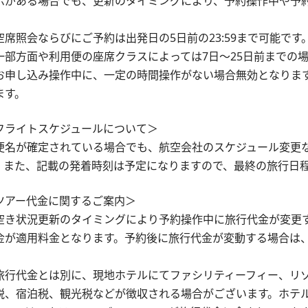
示がある場合でも、更新のタイミングにより、予約操作中や予
。
空席照会ならびにご予約は出発日の5日前の23:59まで可能です
一部方面や利用便の座席クラスによっては7日～25日前までの
お申し込み操作中に、一定の時間操作がない場合無効となりま
ます。
フライトスケジュールについて＞
便名が確定されている場合でも、航空会社のスケジュール変更
。また、記載の発着時刻は予定になりますので、最終の旅行日
ツアー代金に関するご案内＞
空き状況更新のタイミングにより予約操作中に旅行代金が変更
金が適用料金となります。予約後に旅行代金が変動する場合は
。
旅行代金とは別に、現地ホテルにてファシリティーフィー、リ
税、宿泊税、観光税などが徴収される場合がございます。ホテ