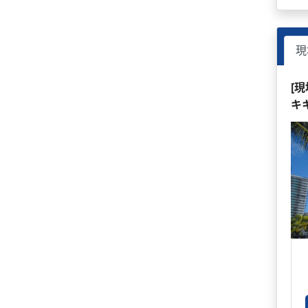
現
[
キ