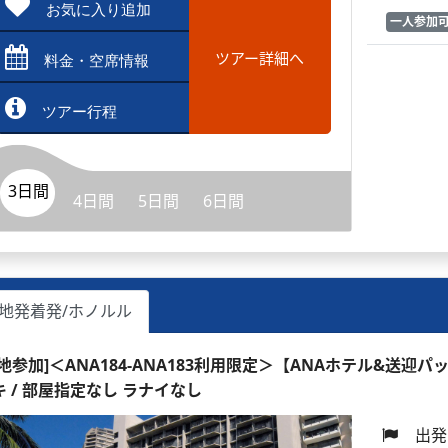
お気に入り追加
一人参加
ツアー詳細へ
料金・空席情報
ツアー行程
3日間
4日間
5日間
6日間
地発着発/ホノルル
現地参加]＜ANA184-ANA183利用限定＞【ANAホテル&送迎パ
キ / 部屋指定なし ラナイなし
出発