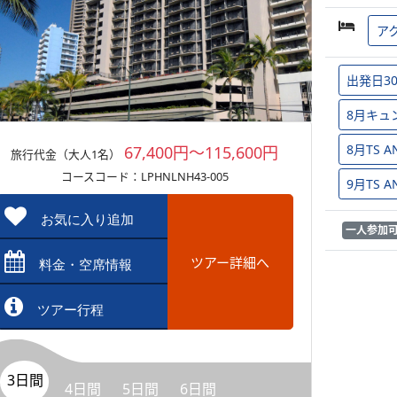
ア
出発日3
8月キュ
8月TS
67,400円～115,600円
旅行代金（大人1名）
コースコード：LPHNLNH43-005
9月TS
お気に入り追加
一人参加
ツアー詳細へ
料金・空席情報
ツアー行程
3日間
4日間
5日間
6日間