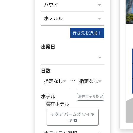
行き先を追加
＋
出発日
日数
～
ホテル
滞在ホテル指定
滞在ホテル
アクア パームズ ワイキ
キ