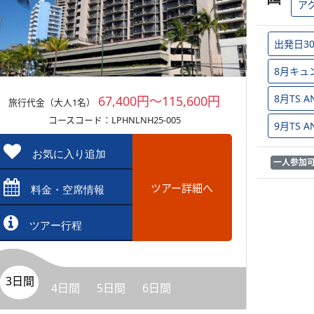
ア
出発日3
8月キュ
8月TS
67,400円～115,600円
旅行代金（大人1名）
コースコード：LPHNLNH25-005
9月TS
お気に入り追加
一人参加
ツアー詳細へ
料金・空席情報
ツアー行程
3日間
4日間
5日間
6日間