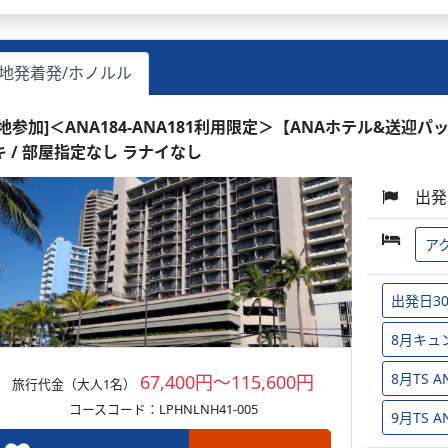
地発着発/ホノルル
現地参加]＜ANA184-ANA181利用限定＞【ANAホテル&送迎パ
キ / 部屋指定なし ラナイなし
出発
ア
出発日3
8月キュ
8月TS
67,400円～115,600円
旅行代金（大人1名）
コースコード：LPHNLNH41-005
9月TS