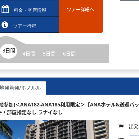
ツアー詳細へ
料金・空席情報
ツアー行程
3日間
4日間
5日間
6日間
地発着発/ホノルル
現地参加]＜ANA182-ANA185利用限定＞【ANAホテル&送迎パ
キ / 部屋指定なし ラナイなし
出発