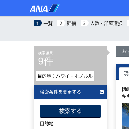
1
一覧
2
詳細
3
人数・部屋選択
お
検索結果
9件
現
目的地：ハワイ・ホノルル
[
検索条件を変更する
キ
検索する
目的地