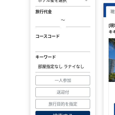
旅行代金
現
～
[
キ
コースコード
キーワード
一人参加
送迎付
旅行目的を指定