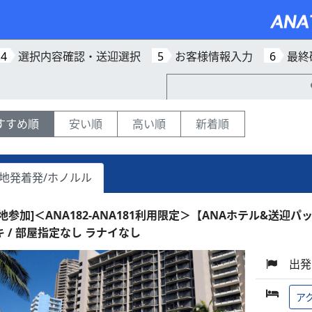
4
選択内容確認・送迎選択
5
お客様情報入力
6
最終
すすめ順
安い順
高い順
新着順
地発着発/ホノルル
現地参加]＜ANA182-ANA181利用限定＞【ANAホテル&送迎パ
キ / 部屋指定なし ラナイなし
出発
ア