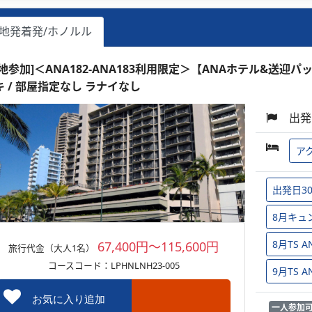
地発着発/ホノルル
現地参加]＜ANA182-ANA183利用限定＞【ANAホテル&送迎パ
キ / 部屋指定なし ラナイなし
出発
ア
出発日3
8月キュ
8月TS
67,400円～115,600円
旅行代金（大人1名）
コースコード：LPHNLNH23-005
9月TS
お気に入り追加
一人参加