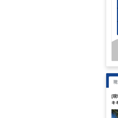
現
[
キ