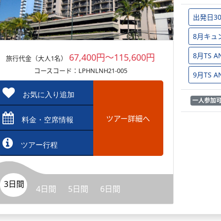
出発日3
8月キュ
8月TS
67,400円～115,600円
旅行代金（大人1名）
コースコード：LPHNLNH21-005
9月TS
お気に入り追加
一人参加
ツアー詳細へ
料金・空席情報
ツアー行程
3日間
4日間
5日間
6日間