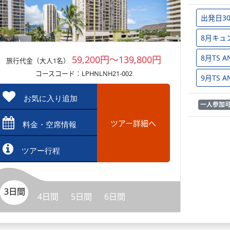
出発日3
8月キュ
8月TS
59,200円～139,800円
旅行代金（大人1名）
コースコード：LPHNLNH21-002
9月TS
お気に入り追加
一人参加
ツアー詳細へ
料金・空席情報
ツアー行程
3日間
4日間
5日間
6日間