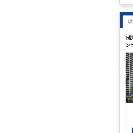
現
[
ン