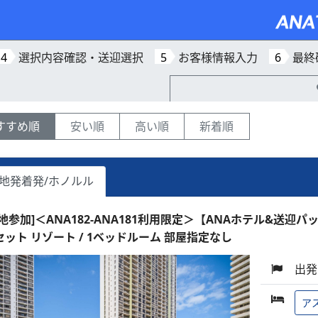
4
選択内容確認・送迎選択
5
お客様情報入力
6
最終
すすめ順
安い順
高い順
新着順
地発着発/ホノルル
現地参加]＜ANA182-ANA181利用限定＞【ANAホテル&送迎パ
セット リゾート / 1ベッドルーム 部屋指定なし
出発
ア