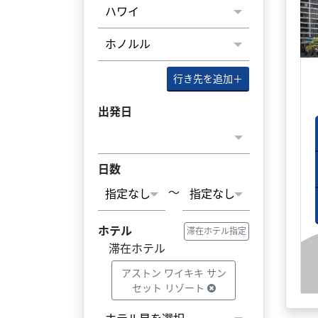
行き先を追加
＋
出発日
日数
～
ホテル
滞在ホテル指定
滞在ホテル
アストン ワイキキ サン
セット リゾート