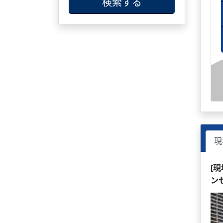
検索する
現
[
ン