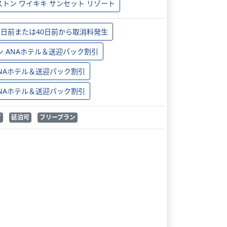
ストン ワイキキ サンセット リゾート
0日前または40日前から取消料発生
ン ANAホテル＆送迎パック割引
 ANAホテル＆送迎パック割引
 ANAホテル＆送迎パック割引
可
延泊可
フリープラン