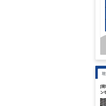
現
[
ン