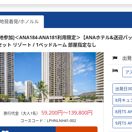
地発着発/ホノルル
現地参加]＜ANA184-ANA181利用限定＞【ANAホテル&送迎パ
セット リゾート / 1ベッドルーム 部屋指定なし
出発
ア
出発日3
8月キュ
8月TS
59,200円～139,800円
旅行代金（大人1名）
コースコード：LPHNLNH41-002
9月TS