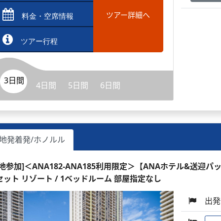
ツアー詳細へ
料金・空席情報
ツアー行程
3日間
4日間
5日間
6日間
地発着発/ホノルル
現地参加]＜ANA182-ANA185利用限定＞【ANAホテル&送迎パ
セット リゾート / 1ベッドルーム 部屋指定なし
出発