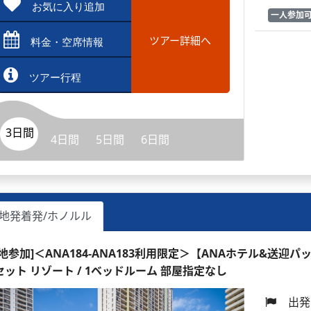
お気に入り追加
一人参加
ツアー詳細へ
料金・空席情報
ツアー行程
3日間
4日間
5日間
6日間
地発着発/ホノルル
現地参加]＜ANA184-ANA183利用限定＞【ANAホテル&送迎パ
セット リゾート / 1ベッドルーム 部屋指定なし
出発