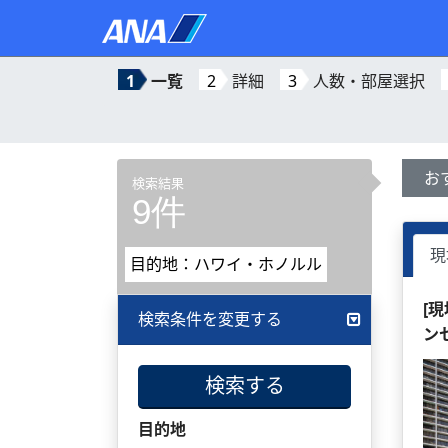
1
一覧
2
詳細
3
人数・部屋選択
お
検索結果
9件
現
目的地：ハワイ・ホノルル
[
検索条件を変更する
ン
検索する
目的地