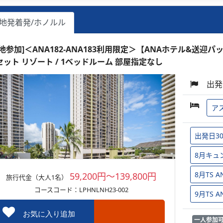
地発着発/ホノルル
現地参加]＜ANA182-ANA183利用限定＞【ANAホテル&送迎パ
セット リゾート / 1ベッドルーム 部屋指定なし
出発
ア
出発日3
8月キュ
8月TS
59,200円～139,800円
旅行代金（大人1名）
コースコード：LPHNLNH23-002
9月TS
お気に入り追加
一人参加