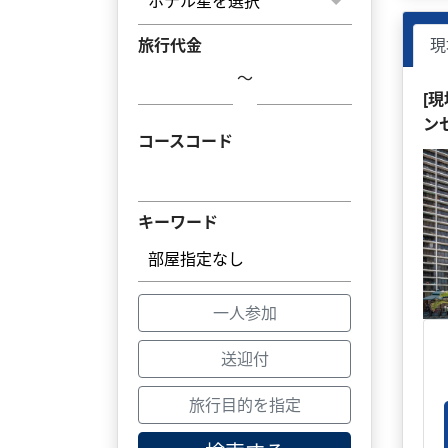
旅行代金
現
～
[
ン
コースコード
キーワード
一人参加
送迎付
旅行目的を指定