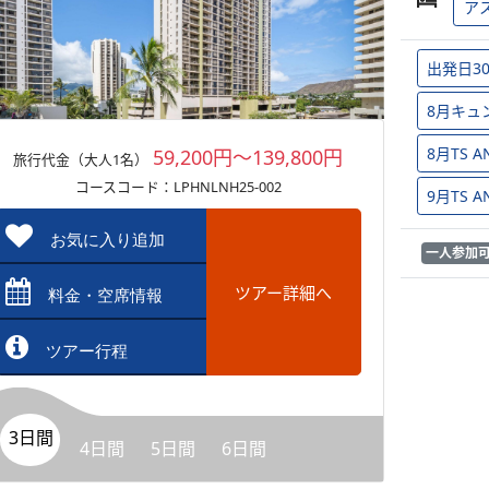
ア
出発日3
8月キュ
8月TS
59,200円～139,800円
旅行代金（大人1名）
コースコード：LPHNLNH25-002
9月TS
お気に入り追加
一人参加
ツアー詳細へ
料金・空席情報
ツアー行程
3日間
4日間
5日間
6日間