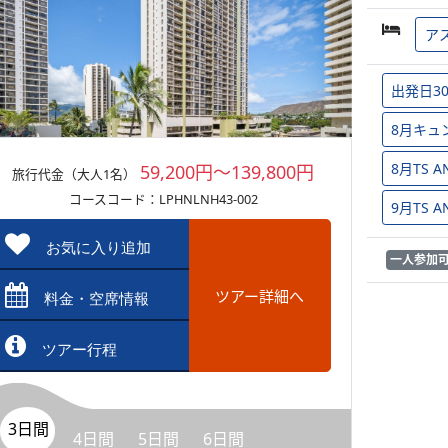
ア
出発日3
8月キュ
8月TS
59,200円～139,800円
旅行代金（大人1名）
コースコード：LPHNLNH43-002
9月TS
お気に入り追加
一人参加
ツアー詳細へ
料金・空席情報
ツアー行程
3日間
4日間
5日間
6日間