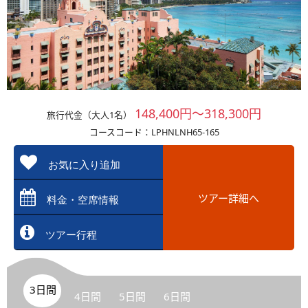
148,400円～318,300円
旅行代金（大人1名）
コースコード：LPHNLNH65-165
お気に入り追加
ツアー詳細へ
料金・空席情報
ツアー行程
3日間
4日間
5日間
6日間