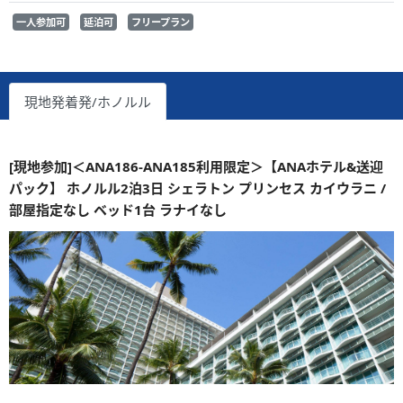
一人参加可
延泊可
フリープラン
現地発着発/ホノルル
[現地参加]＜ANA186-ANA185利用限定＞【ANAホテル&送迎
パック】 ホノルル2泊3日 シェラトン プリンセス カイウラニ /
部屋指定なし ベッド1台 ラナイなし