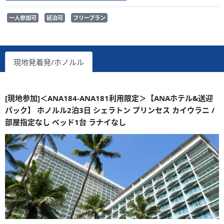
一人参加可
延泊可
フリープラン
現地発着発/ホノルル
[現地参加]＜ANA184-ANA181利用限定＞【ANAホテル&送迎
パック】 ホノルル2泊3日 シェラトン プリンセス カイウラニ /
部屋指定なし ベッド1台 ラナイなし