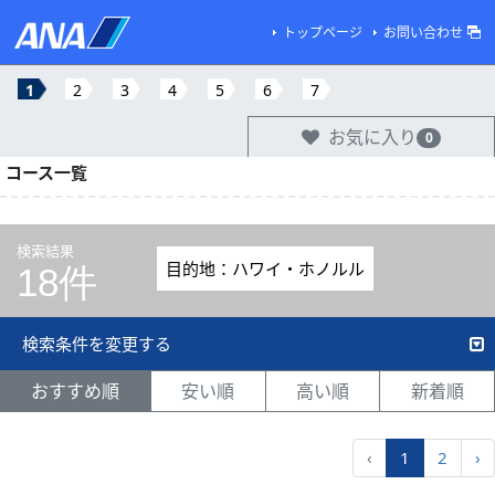
トップページ
お問い合わせ
1
2
3
4
5
6
7
お気に入り
0
コース一覧
検索結果
目的地：ハワイ・ホノルル
18件
検索条件を変更する
おすすめ順
安い順
高い順
新着順
‹
1
2
›