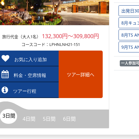
出発日3
8月キュ
8月TS
132,300円～309,800円
旅行代金（大人1名）
コースコード：LPHNLNH21-151
9月TS
お気に入り追加
一人参加
ツアー詳細へ
料金・空席情報
ツアー行程
3日間
4日間
5日間
6日間