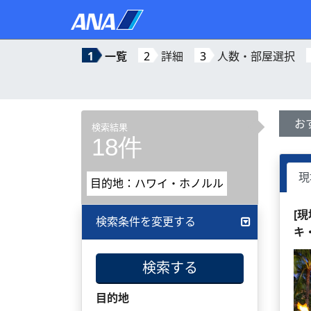
1
一覧
2
詳細
3
人数・部屋選択
お
検索結果
18件
現
目的地：ハワイ・ホノルル
[
検索条件を変更する
キ
検索する
目的地