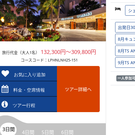
シ
出発日3
8月キュ
8月TS
132,300円～309,800円
旅行代金（大人1名）
コースコード：LPHNLNH25-151
9月TS
お気に入り追加
一人参加
ツアー詳細へ
料金・空席情報
ツアー行程
3日間
4日間
5日間
6日間