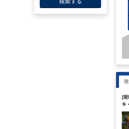
検索する
現
[
キ