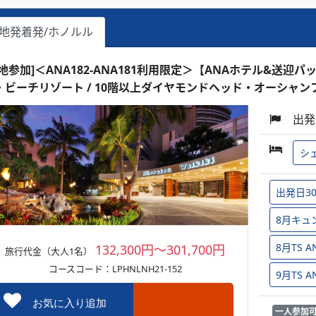
地発着発/ホノルル
現地参加]＜ANA182-ANA181利用限定＞【ANAホテル&送迎
・ビーチリゾート / 10階以上ダイヤモンドヘッド・オーシャン
出発
シ
出発日3
8月キュ
8月TS
132,300円～301,700円
旅行代金（大人1名）
コースコード：LPHNLNH21-152
9月TS
お気に入り追加
一人参加