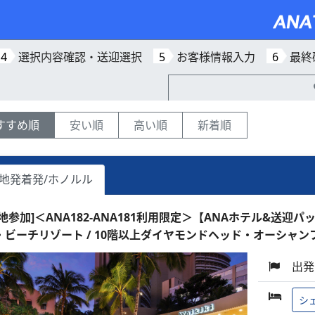
4
選択内容確認・送迎選択
5
お客様情報入力
6
最終
すすめ順
安い順
高い順
新着順
地発着発/ホノルル
現地参加]＜ANA182-ANA181利用限定＞【ANAホテル&送迎
・ビーチリゾート / 10階以上ダイヤモンドヘッド・オーシャン
出発
シ