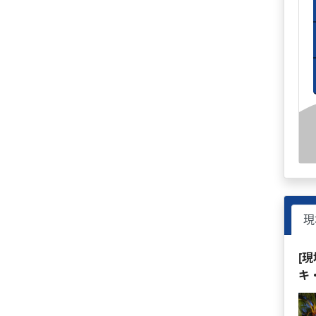
現
[
キ