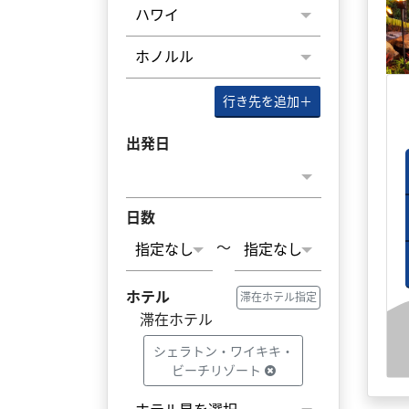
行き先を追加
＋
出発日
日数
～
ホテル
滞在ホテル指定
滞在ホテル
シェラトン・ワイキキ・
ビーチリゾート