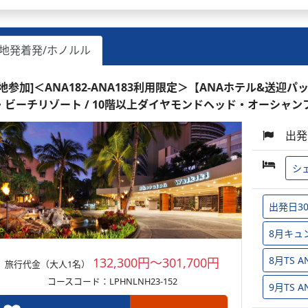
地発着発/ホノルル
現地参加]＜ANA182-ANA183利用限定＞【ANAホテル&送迎
・ビーチリゾート / 10階以上ダイヤモンドヘッド・オーシャン
出発
シ
出発日3
8月キュ
8月TS
132,300円～301,700円
旅行代金（大人1名）
コースコード：LPHNLNH23-152
9月TS