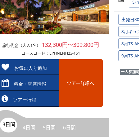
シ
出発日3
8月キュ
8月TS
132,300円～309,800円
旅行代金（大人1名）
コースコード：LPHNLNH23-151
9月TS
お気に入り追加
一人参加
ツアー詳細へ
料金・空席情報
ツアー行程
3日間
4日間
5日間
6日間