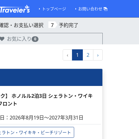
トップページ
お問い合わせ
確認・お支払い選択
7
予約完了
お気に入り
0
‹
1
2
›
パック】 ホノルル2泊3日 シェラトン・ワイキ
フロント
日：2026年8月19日～2027年3月31日
ェラトン・ワイキキ・ビーチリゾート