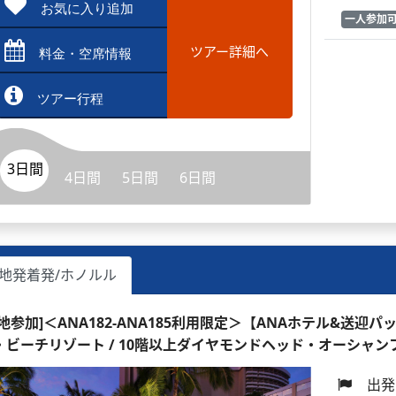
お気に入り追加
一人参加
ツアー詳細へ
料金・空席情報
ツアー行程
3日間
4日間
5日間
6日間
地発着発/ホノルル
現地参加]＜ANA182-ANA185利用限定＞【ANAホテル&送迎
・ビーチリゾート / 10階以上ダイヤモンドヘッド・オーシャン
出発