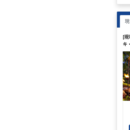
現
[
キ