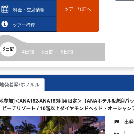
ツアー詳細へ
料金・空席情報
ツアー行程
3日間
4日間
5日間
6日間
地発着発/ホノルル
現地参加]＜ANA182-ANA183利用限定＞【ANAホテル&送迎
・ビーチリゾート / 10階以上ダイヤモンドヘッド・オーシャン
出発