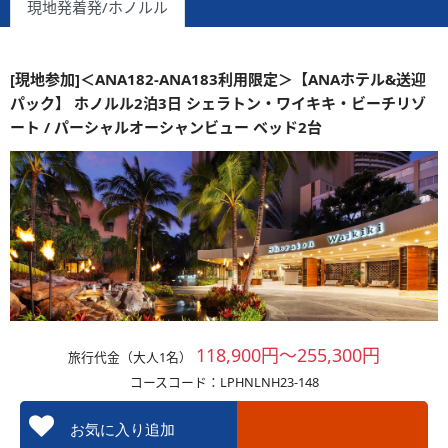
現地発着発/ホノルル
[現地参加]＜ANA182-ANA183利用限定＞【ANAホテル&送迎
パック】 ホノルル2泊3日 シェラトン・ワイキキ・ビーチリゾ
ート / パーシャルオーシャンビュー ベッド2台
118,900円～255,300円
旅行代金（大人1名）
コースコード：LPHNLNH23-148
お気に入り追加