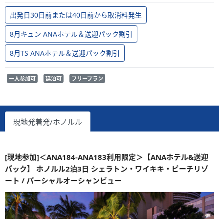
出発日30日前または40日前から取消料発生
8月キュン ANAホテル＆送迎パック割引
8月TS ANAホテル＆送迎パック割引
一人参加可
延泊可
フリープラン
現地発着発/ホノルル
[現地参加]＜ANA184-ANA183利用限定＞【ANAホテル&送迎
パック】 ホノルル2泊3日 シェラトン・ワイキキ・ビーチリゾ
ート / パーシャルオーシャンビュー