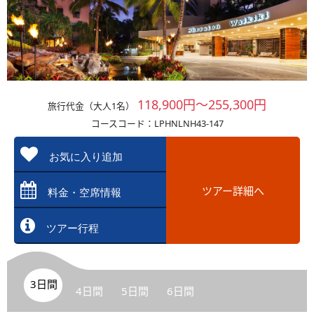
118,900円～255,300円
旅行代金（大人1名）
コースコード：LPHNLNH43-147
お気に入り追加
ツアー詳細へ
料金・空席情報
ツアー行程
3日間
4日間
5日間
6日間