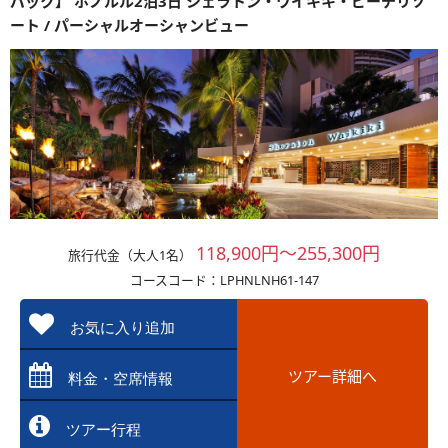
パック】 ホノルル2泊3日 シェラトン・ワイキキ・ビーチリゾ
ート / パーシャルオーシャンビュー
118,900円～255,300円
旅行代金（大人1名）
コースコード：LPHNLNH61-147
お気に入り追加
ツアー詳細へ
料金・空席情報
ツアー行程