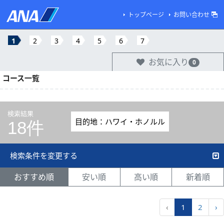
トップページ
お問い合わせ
1
2
3
4
5
6
7
お気に入り
0
コース一覧
検索結果
目的地：ハワイ・ホノルル
18件
検索条件を変更する
おすすめ順
安い順
高い順
新着順
‹
1
2
›