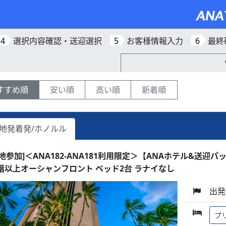
4
選択内容確認・送迎選択
5
お客様情報入力
6
最終
すすめ順
安い順
高い順
新着順
地発着発/ホノルル
現地参加]＜ANA182-ANA181利用限定＞【ANAホテル&送迎パ
1階以上オーシャンフロント ベッド2台 ラナイなし
出発
プ