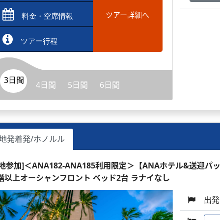
ツアー詳細へ
料金・空席情報
ツアー行程
3日間
4日間
5日間
6日間
地発着発/ホノルル
現地参加]＜ANA182-ANA185利用限定＞【ANAホテル&送迎パ
1階以上オーシャンフロント ベッド2台 ラナイなし
出発