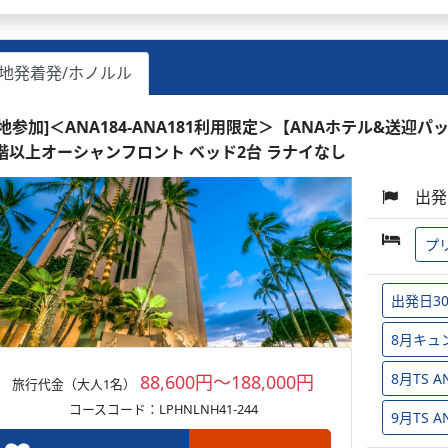
地発着発/ホノルル
現地参加]＜ANA184-ANA181利用限定＞【ANAホテル&送迎パ
1階以上オーシャンフロント ベッド2台 ラナイなし
出発
プ
出発日3
8月キュ
8月TS
88,600円～188,000円
旅行代金（大人1名）
コースコード：LPHNLNH41-244
9月TS