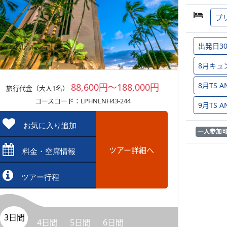
プ
出発日3
8月キュ
8月TS
88,600円～188,000円
旅行代金（大人1名）
コースコード：LPHNLNH43-244
9月TS
お気に入り追加
一人参加
ツアー詳細へ
料金・空席情報
ツアー行程
3日間
4日間
5日間
6日間