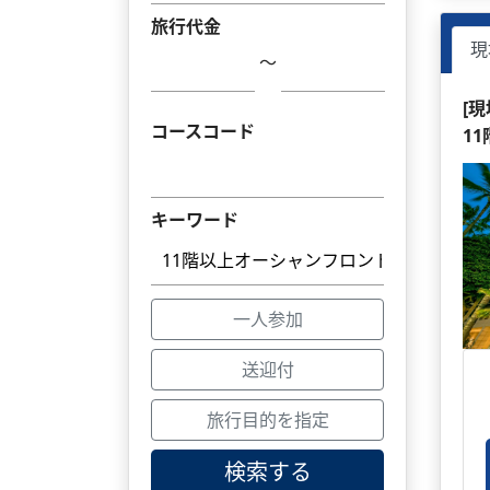
旅行代金
現
～
[
コースコード
1
キーワード
一人参加
送迎付
旅行目的を指定
検索する