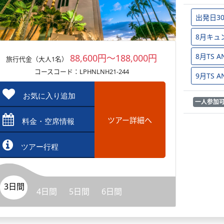
出発日3
8月キュ
8月TS
88,600円～188,000円
旅行代金（大人1名）
コースコード：LPHNLNH21-244
9月TS
お気に入り追加
一人参加
ツアー詳細へ
料金・空席情報
ツアー行程
3日間
4日間
5日間
6日間