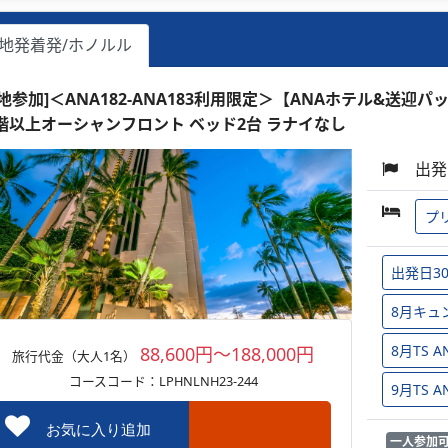
地発着発/ホノルル
現地参加]＜ANA182-ANA183利用限定＞【ANAホテル&送迎パ
1階以上オーシャンフロント ベッド2台 ラナイなし
出発
プ
出発日3
8月キュ
8月TS
88,600円～188,000円
旅行代金（大人1名）
コースコード：LPHNLNH23-244
9月TS
お気に入り追加
一人参加