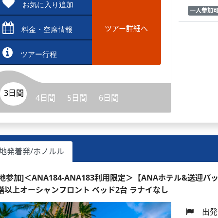
お気に入り追加
一人参加
ツアー詳細へ
料金・空席情報
ツアー行程
3日間
4日間
5日間
6日間
地発着発/ホノルル
現地参加]＜ANA184-ANA183利用限定＞【ANAホテル&送迎パ
1階以上オーシャンフロント ベッド2台 ラナイなし
出発