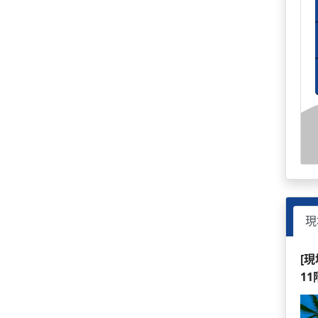
現
[
1