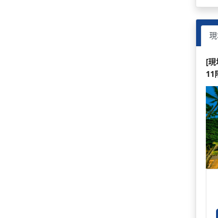
現
[
1