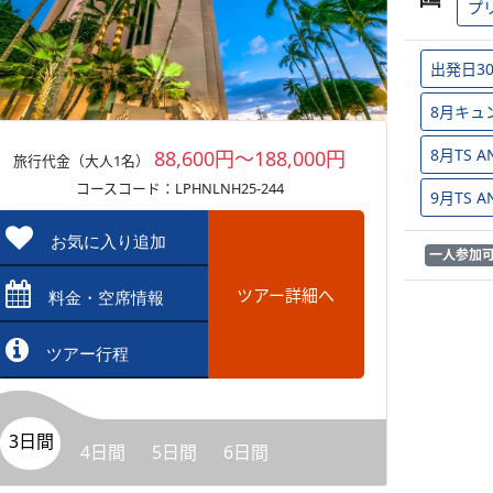
プ
出発日3
8月キュ
8月TS
88,600円～188,000円
旅行代金（大人1名）
コースコード：LPHNLNH25-244
9月TS
お気に入り追加
一人参加
ツアー詳細へ
料金・空席情報
ツアー行程
3日間
4日間
5日間
6日間