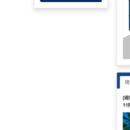
現
[
1