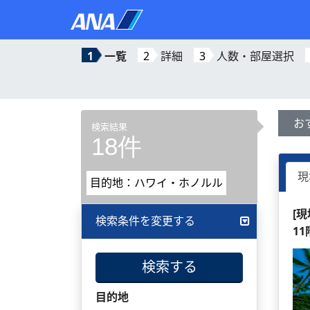
1
一覧
2
詳細
3
人数・部屋選択
お
検索結果
18件
現
目的地：ハワイ・ホノルル
[
検索条件を変更する
1
検索する
目的地